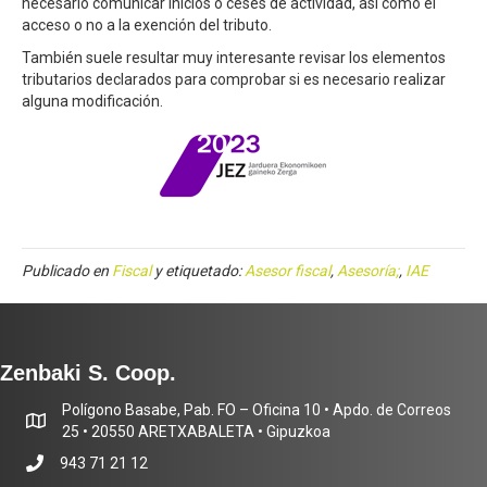
necesario comunicar inicios o ceses de actividad, así como el
acceso o no a la exención del tributo.
También suele resultar muy interesante revisar los elementos
tributarios declarados para comprobar si es necesario realizar
alguna modificación.
Publicado en
Fiscal
y etiquetado:
Asesor fiscal
,
Asesoría;
,
IAE
Zenbaki S. Coop.
Polígono Basabe, Pab. FO – Oficina 10 • Apdo. de Correos
25 • 20550 ARETXABALETA • Gipuzkoa
943 71 21 12